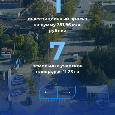
43
1
инвестиционный проект
проекта реализовано
за
2013-2025гг. на общую
на сумму 391,96 млн
сумму 6,6 млрд рублей
рублей
7
2
земельных участков
инвестиционных
проекта в
площадью 11,23 га
активной
стадии реализации
в
настоящее время на
общую
сумму 230 млн
рублей