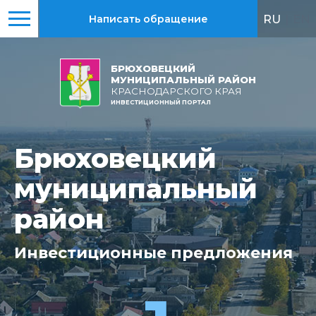
RU
|
EN
Написать обращение
БРЮХОВЕЦКИЙ
МУНИЦИПАЛЬНЫЙ РАЙОН
КРАСНОДАРСКОГО КРАЯ
ИНВЕСТИЦИОННЫЙ ПОРТАЛ
Брюховецкий
Брюховецкий
муниципальный
муниципальный
район
район
Инвестиционные
Всего
реализовано
предложения