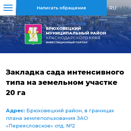
RU
|
EN
Написать обращение
БРЮХОВЕЦКИЙ
МУНИЦИПАЛЬНЫЙ РАЙОН
КРАСНОДАРСКОГО КРАЯ
ИНВЕСТИЦИОННЫЙ ПОРТАЛ
Закладка сада интенсивного
типа на земельном участке
20 га
Адрес:
Брюховецкий район, в границах
плана землепользования ЗАО
«Переясловское» отд. №2