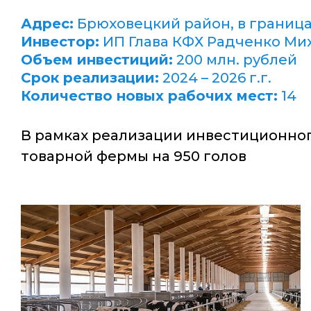
Адрес:
Брюховецкий район, в граница
Инвестор:
ИП Глава КФХ Радченко Ми
Объем инвестиций:
200 млн. рублей
Срок реализации:
2024 – 2026 г.г.
Количество новых рабочих мест:
14
В рамках реализации инвестиционног
товарной фермы на 950 голов