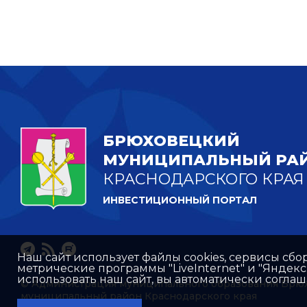
БРЮХОВЕЦКИЙ
МУНИЦИПАЛЬНЫЙ РА
КРАСНОДАРСКОГО КРАЯ
ИНВЕСТИЦИОННЫЙ ПОРТАЛ
Наш сайт использует файлы cookies, сервисы сбо
метрические программы "LiveInternet" и "Яндек
использовать наш сайт, вы автоматически согла
© Администрация муниципального образования Брю
муниципальный район Краснодарского края