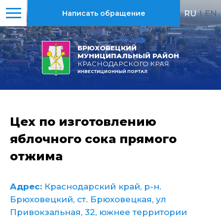
RU
|
EN
Написать обращение
БРЮХОВЕЦКИЙ
МУНИЦИПАЛЬНЫЙ РАЙОН
КРАСНОДАРСКОГО КРАЯ
ИНВЕСТИЦИОННЫЙ ПОРТАЛ
Цех по изготовлению
яблочного сока прямого
отжима
Адрес:
Краснодарский край, р-н.
Брюховецкий, ст. Брюховецкая, ул
Привокзальная, 32, южнее территории