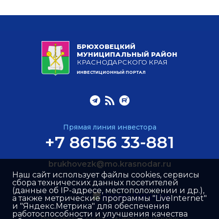
БРЮХОВЕЦКИЙ
МУНИЦИПАЛЬНЫЙ РАЙОН
КРАСНОДАРСКОГО КРАЯ
ИНВЕСТИЦИОННЫЙ ПОРТАЛ
Прямая линия инвестора
+7 86156 33-881
brukhovezk@mo.krasnodar.ru
Наш сайт использует файлы cookies, сервисы
сбора технических данных посетителей
(данные об IP-адресе, местоположении и др.),
а также метрические программы "LiveInternet"
и "Яндекс.Метрика" для обеспечения
работоспособности и улучшения качества
Разработка сайта –
Интернет-Имидж